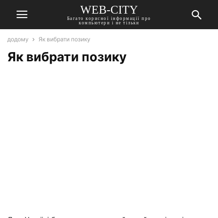
WEB-CITY
Багато корисної інформації про
компьютери і не тільки
додому
Як вибрати позику
Як вибрати позику