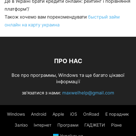
Де в Україні брати кредити онлайн: рейтинг і порівняння
платформ”/
Також хочемо вам порекомендувати
быстрый займ
онлайн на карту украина
ПРО НАС
Все про программы, Windows та ще багато цікавої
інформації
зв'язатися з нами:
maxwelhelp@gmail.com
Windows
Android
Apple
iOS
OnRoad
Е порадник
Залізо
Інтернет
Програми
ГАДЖЕТИ
Різне
Українська