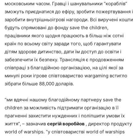
московським часом. Гравці і шанувальники “кораблів”
зможуть приєднатися до ефіру, зробити пожертвування і
заробити внутрішньоігрові нагороди. Всі виручені кошти
будуть спрямовані до фонду save the children,
працівники якого щодня працюють в більш ніж сотні
країн по всьому світу заради того, щоб гарантувати
дітям здорове дитинство, дати їм доступ до освіти і
забезпечити їх безпеку. Трансляція є продовженням
співпраці з благодійною організацією, на цілі якої за
минулі роки ігрове співтовариство wargaming встигло
зібрати більше 88,000 доларів.
“ми вдячні нашому благодійному партнеру save the
children за можливість підтримати організацію в її
прагненні захистити нужденних і поліпшити умови їх
життя”, – зазначив
сергій воробйов
, директор продукту
world of warships. “у співтоваристві world of warships