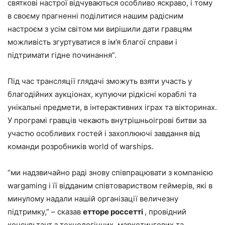
святкові настрої відчуваються особливо яскраво, і тому
в своєму прагненні поділитися нашим радісним
настроєм з усім світом ми вирішили дати гравцям
можливість згуртуватися в ім’я благої справи і
підтримати гідне починання”.
Під час трансляції глядачі зможуть взяти участь у
благодійних аукціонах, купуючи рідкісні кораблі та
унікальні предмети, в інтерактивних іграх та вікторинах.
У програмі гравців чекають внутрішньоігрові битви за
участю особливих гостей і захоплюючі завдання від
команди розробників world of warships.
“ми надзвичайно раді знову співпрацювати з компанією
wargaming і її відданим співтовариством геймерів, які в
минулому надали нашій організації величезну
підтримку,” – сказав
етторе россетті
, провідний
консультант з технологічних, маркетингових та