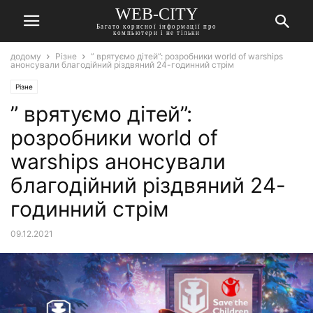
WEB-CITY
Багато корисної інформації про
компьютери і не тільки
додому
Різне
” врятуємо дітей”: розробники world of warships
анонсували благодійний різдвяний 24-годинний стрім
Різне
” врятуємо дітей”:
розробники world of
warships анонсували
благодійний різдвяний 24-
годинний стрім
09.12.2021