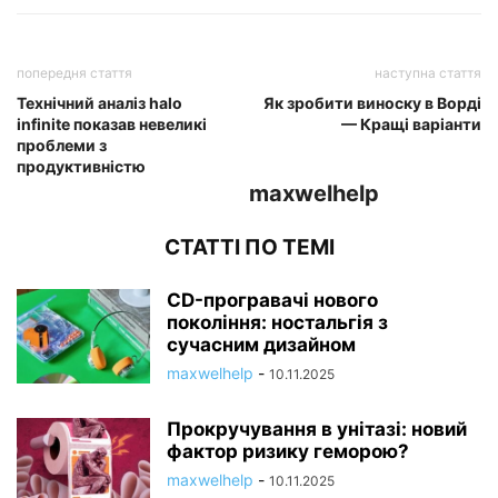
попередня стаття
наступна стаття
Технічний аналіз halo
Як зробити виноску в Ворді
infinite показав невеликі
— Кращі варіанти
проблеми з
продуктивністю
maxwelhelp
СТАТТІ ПО ТЕМІ
CD-програвачі нового
покоління: ностальгія з
сучасним дизайном
maxwelhelp
-
10.11.2025
Прокручування в унітазі: новий
фактор ризику геморою?
maxwelhelp
-
10.11.2025