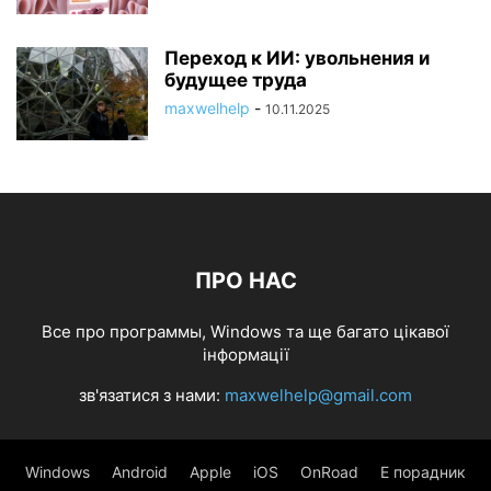
Переход к ИИ: увольнения и
будущее труда
maxwelhelp
-
10.11.2025
ПРО НАС
Все про программы, Windows та ще багато цікавої
інформації
зв'язатися з нами:
maxwelhelp@gmail.com
Windows
Android
Apple
iOS
OnRoad
Е порадник