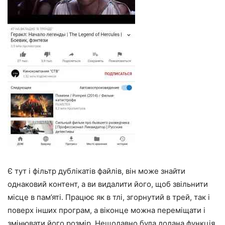
Є тут і фільтр дублікатів файлів, він може знайти
однаковий контент, а ви видалити його, щоб звільнити
місце в пам’яті. Працює як в тлі, згорнутий в трей, так і
поверх інших програм, а віконце можна переміщати і
змінювати його розмір. Нещодавно була додана функція