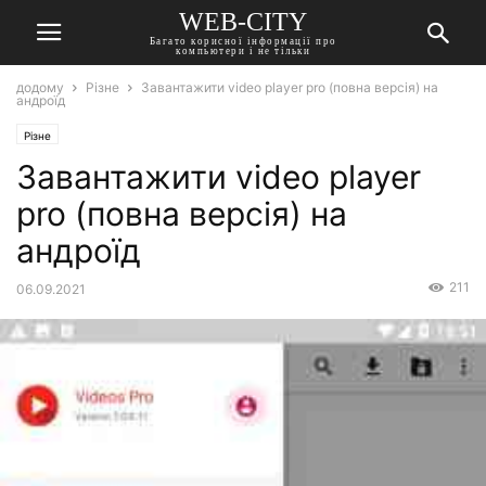
WEB-CITY
Багато корисної інформації про
компьютери і не тільки
додому
Різне
Завантажити video player pro (повна версія) на
андроїд
Різне
Завантажити video player
pro (повна версія) на
андроїд
211
06.09.2021