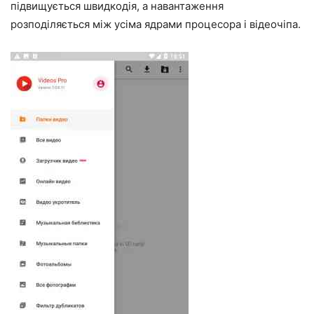
підвищується швидкодія, а навантаження
розподіляється між усіма ядрами процесора і відеочіпа.