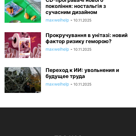
покоління: ностальгія з
сучасним дизайном
maxwelhelp
-
10.11.2025
Прокручування в унітазі: новий
фактор ризику геморою?
maxwelhelp
-
10.11.2025
Переход к ИИ: увольнения и
будущее труда
maxwelhelp
-
10.11.2025