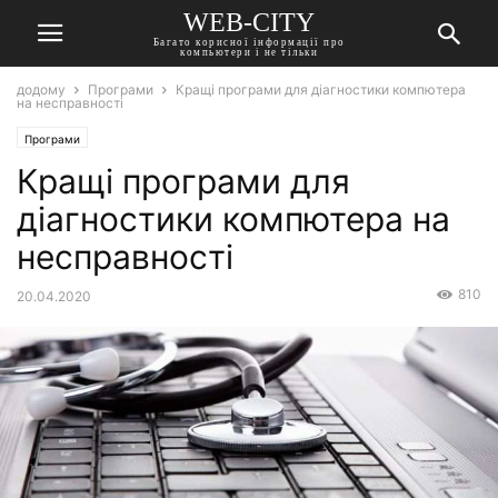
WEB-CITY
Багато корисної інформації про
компьютери і не тільки
додому
Програми
Кращі програми для діагностики компютера
на несправності
Програми
Кращі програми для
діагностики компютера на
несправності
810
20.04.2020