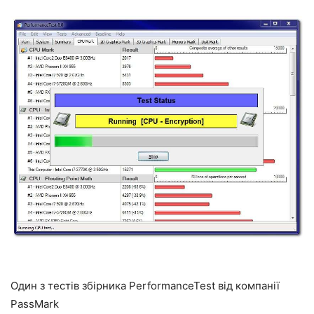
Один з тестів збірника PerformanceTest від компанії
PassMark