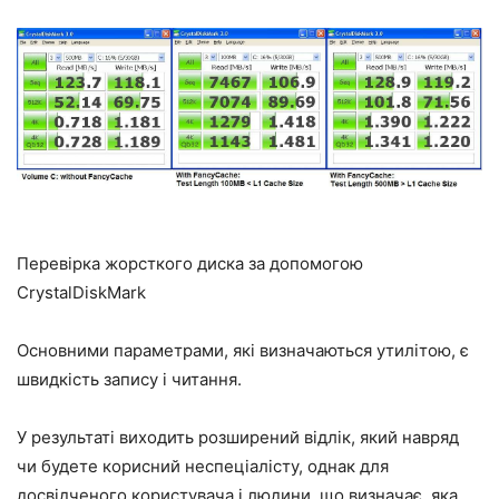
Перевірка жорсткого диска за допомогою
CrystalDiskMark
Основними параметрами, які визначаються утилітою, є
швидкість запису і читання.
У результаті виходить розширений відлік, який навряд
чи будете корисний неспеціалісту, однак для
досвідченого користувача і людини, що визначає, яка