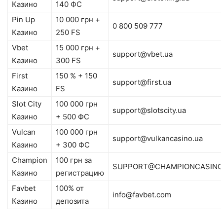
Казино
140 ФС
Pin Up
10 000 грн +
0 800 509 777
Казино
250 FS
Vbet
15 000 грн +
support@vbet.ua
Казино
300 FS
First
150 % + 150
support@first.ua
Казино
FS
Slot City
100 000 грн
support@slotscity.ua
Казино
+ 500 ФС
Vulcan
100 000 грн
support@vulkancasino.ua
Казино
+ 300 ФС
Champion
100 грн за
SUPPORT@CHAMPIONCASINO
Казино
регистрацию
Favbet
100% от
info@favbet.com
Казино
депозита