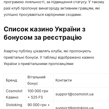
програмою лояльності, за підвищення статусу. У такому
разі клуб пропонує винагороду активним гравцям, які
успішно просуваються кар’єрними сходами.
Список казино України з
бонусом за реєстрацію
Азартну публіку цікавлять клуби, які пропонують
привітальні бонуси. У таблиці відображено казино
України з привітальними пропозиціями
Вітальний
Бренд
Контакти
бонус
Cosmolot
100 000 грн
support@cosmolot.ua
Казино
+ 525 FS
Slotoking
90 000 грн +
support@slotoking.ua