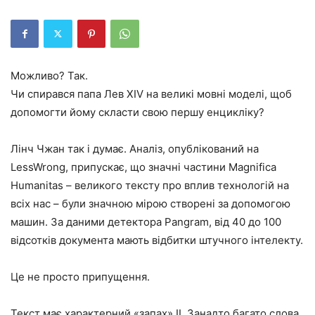
Можливо? Так.
Чи спирався папа Лев XIV на великі мовні моделі, щоб
допомогти йому скласти свою першу енцикліку?
Лінч Чжан так і думає. Аналіз, опублікований на
LessWrong, припускає, що значні частини Magnifica
Humanitas – великого тексту про вплив технологій на
всіх нас – були значною мірою створені за допомогою
машин. За даними детектора Pangram, від 40 до 100
відсотків документа мають відбитки штучного інтелекту.
Це не просто припущення.
Текст має характерний «запах» ІІ. Занадто багато слова