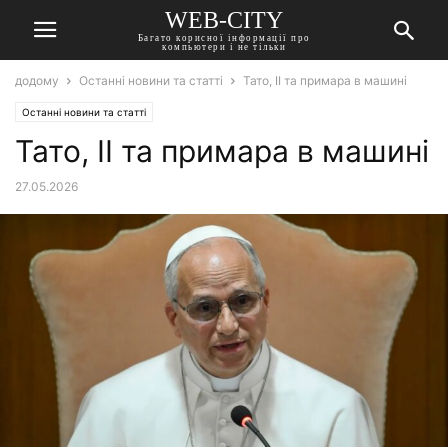
WEB-CITY
Багато корисної інформації про
компьютери і не тільки
додому
Останні новини та статті
Тато, ІІ та примара в машині
Останні новини та статті
Тато, ІІ та примара в машині
27.05.2026