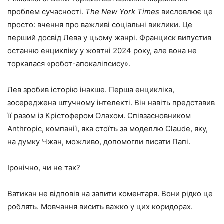
проблем сучасності.
The New York Times
висловлює це
просто: вчення про важливі соціальні виклики. Це
перший досвід Лева у цьому жанрі. Франциск випустив
останню енцикліку у жовтні 2024 року, але вона не
торкалася «робот-апокаліпсису».
Лев зробив історію інакше. Перша енцикліка,
зосереджена штучному інтелекті. Він навіть представив
її разом із Крістофером Олахом. Співзасновником
Anthropic, компанії, яка стоїть за моделлю Claude, яку,
на думку Чжан, можливо, допомогли писати Папі.
Іронічно, чи не так?
Ватикан не відповів на запити коментаря. Вони рідко це
роблять. Мовчання висить важко у цих коридорах.