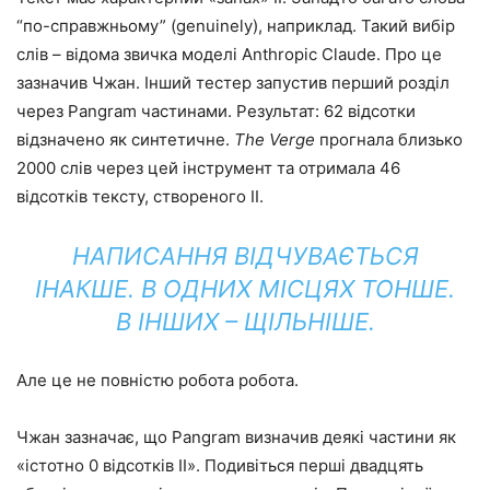
“по-справжньому” (genuinely), наприклад. Такий вибір
слів – відома звичка моделі Anthropic Claude. Про це
зазначив Чжан. Інший тестер запустив перший розділ
через Pangram частинами. Результат: 62 відсотки
відзначено як синтетичне.
The Verge
прогнала близько
2000 слів через цей інструмент та отримала 46
відсотків тексту, створеного ІІ.
НАПИСАННЯ ВІДЧУВАЄТЬСЯ
ІНАКШЕ. В ОДНИХ МІСЦЯХ ТОНШЕ.
В ІНШИХ – ЩІЛЬНІШЕ.
Але це не повністю робота робота.
Чжан зазначає, що Pangram визначив деякі частини як
«істотно 0 відсотків ІІ». Подивіться перші двадцять