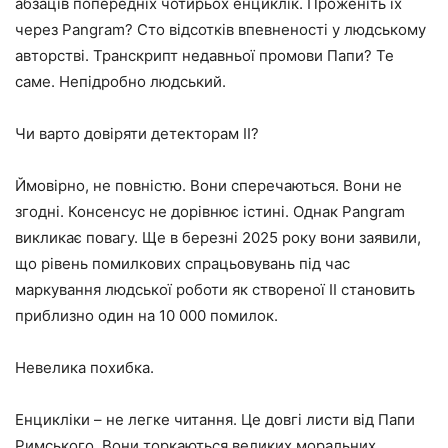
абзаців попередніх чотирьох енциклік. Проженіть їх
через Pangram? Сто відсотків впевненості у людському
авторстві. Транскрипт недавньої промови Папи? Те
саме. Непідробно людський.
Чи варто довіряти детекторам ІІ?
Ймовірно, не повністю. Вони сперечаються. Вони не
згодні. Консенсус не дорівнює істині. Однак Pangram
викликає повагу. Ще в березні 2025 року вони заявили,
що рівень помилкових спрацьовувань під час
маркування людської роботи як створеної ІІ становить
приблизно один на 10 000 помилок.
Невелика похибка.
Енцикліки – не легке читання. Це довгі листи від Папи
Римського. Вони торкаються великих моральних