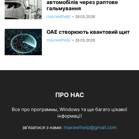
автомобілів через раптове
гальмування
maxwelhelp
-
26.05.2026
ОАЕ створюють квантовий щит
maxwelhelp
-
26.05.2026
ПРО НАС
Все про программы, Windows та ще багато цікавої
інформації
зв'язатися з нами:
maxwelhelp@gmail.com