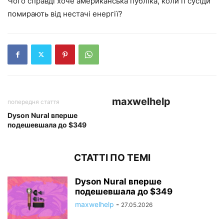
Чого справді хоче американська публіка, коли її сусіди
помирають від нестачі енергії?
maxwelhelp
попередня стаття
Dyson Nural вперше
подешевшала до $349
СТАТТІ ПО ТЕМІ
Dyson Nural вперше
подешевшала до $349
maxwelhelp
-
27.05.2026