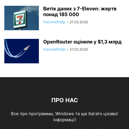
Витік даних з 7-Eleven: жертв
понад 185 000
maxwelhelp
-
27.05.2026
OpenRouter оцінили у $1,3 млрд
maxwelhelp
-
27.05.2026
ПРО НАС
Все про программы, Windows та ще багато цікавої
інформації