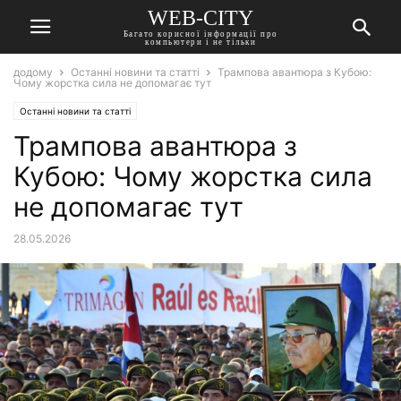
WEB-CITY
Багато корисної інформації про
компьютери і не тільки
додому
Останні новини та статті
Трампова авантюра з Кубою:
Чому жорстка сила не допомагає тут
Останні новини та статті
Трампова авантюра з
Кубою: Чому жорстка сила
не допомагає тут
28.05.2026