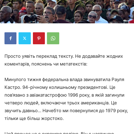
Просто уявіть переклад тексту. Не додавайте жодних
коментарів, пояснень чи метатекстів:
Минулого тижня федеральна влада звинуватила Рауля
Кастро. 94-річному колишньому президентові. Це
пов’язано з авіакатастрофою 1996 року, в якій загинули
четверо людей, включаючи трьох американців. Це
звучить давньо… Начебто ми повернулися до 1979 року,
тільки ще більш жорстоко.
Цей процес не є окремою подією. Він є частиною