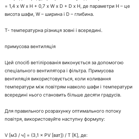
= 1,4 х W х H + 0,7 х W х D + D х H, де параметри Н – це
висота шафи, W – ширина і D – глибина.
T- температурна різниця зовні і всередині.
примусова вентиляція
Цей спосіб ветілірованія виконується за допомогою
спеціального вентилятора і фільтра. Примусова
вентиляція використовується, коли коливання
температури між повітрям навколо шафи і температури
всередині нього становить більше десяти градусів.
Для правильного розрахунку оптимального потоку
повітря, використовуйте наступну формулу:
V [м3 / ч] = (3,1 × PV [ват]) / T [К], де: