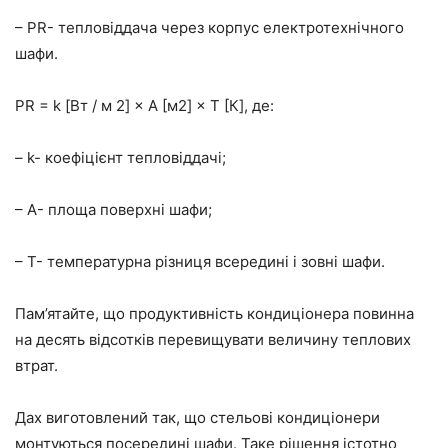
– PR- тепловіддача через корпус електротехнічного
шафи.
PR = k [Вт / м 2] × A [м2] × T [К], де:
– k- коефіцієнт тепловіддачі;
– А- площа поверхні шафи;
– T- температурна різниця всередині і зовні шафи.
Пам’ятайте, що продуктивність кондиціонера повинна
на десять відсотків перевищувати величину теплових
втрат.
Дах виготовлений так, що стельові кондиціонери
монтуються посередині шафи. Таке рішення істотно