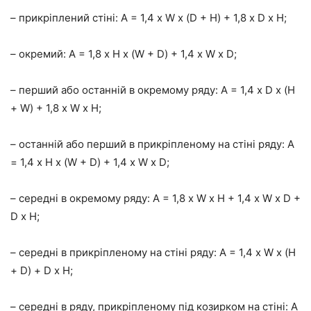
– прикріплений стіні: A = 1,4 х W х (D + H) + 1,8 х D х H;
– окремий: A = 1,8 х H х (W + D) + 1,4 х W х D;
– перший або останній в окремому ряду: A = 1,4 х D х (H
+ W) + 1,8 х W х H;
– останній або перший в прикріпленому на стіні ряду: A
= 1,4 х H х (W + D) + 1,4 х W х D;
– середні в окремому ряду: A = 1,8 х W х H + 1,4 х W х D +
D х H;
– середні в прикріпленому на стіні ряду: A = 1,4 х W х (H
+ D) + D х H;
– середні в ряду, прикріпленому під козирком на стіні: A