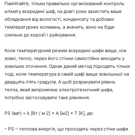
Пам’ятайте, тільки правильно організований контроль
клімату всередині шаф, на довгі роки захистить ваше
обладнання від вологості, конденсату та добових
температурних коливань, а значить, воно не буде
схильне до корозії і руйнування.
Коли температурний режим всередині шафи вище, ніж
зовні, тепло, через його стінки самостійно виходить у
зовнішнє оточення. Однак даний метод підходить тільки
тоді, коли температура в самій шафі вище зовнішньої на
двадцять п’ять градусів. А щоб розрахувати рівень
тепла, який випромінює електротехнічний шафа,
потрібно застосовувати таке рівняння:
PS (ват) = k [Вт / м 2] × A [м2] × T [К], де:
– PS – теплова енергія, що проходить через стіни шафи