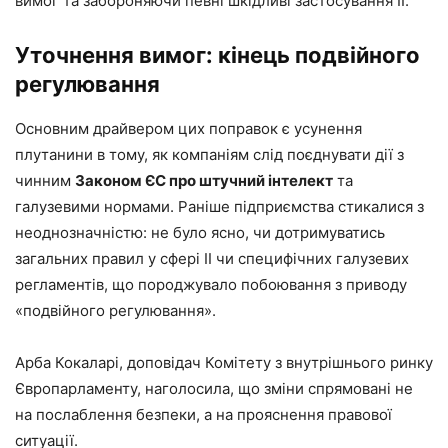
вимог та забороняючи певні шкідливі застосування ІІ.
Уточнення вимог: кінець подвійного
регулювання
Основним драйвером цих поправок є усунення
плутанини в тому, як компаніям слід поєднувати дії з
чинним
Законом ЄС про штучний інтелект
та
галузевими нормами. Раніше підприємства стикалися з
неоднозначністю: не було ясно, чи дотримуватись
загальних правил у сфері ІІ чи специфічних галузевих
регламентів, що породжувало побоювання з приводу
«подвійного регулювання».
Арба Кокаларі, доповідач Комітету з внутрішнього ринку
Європарламенту, наголосила, що зміни спрямовані не
на послаблення безпеки, а на прояснення правової
ситуації.