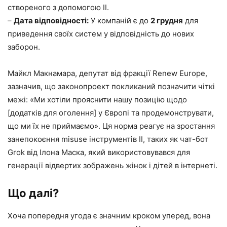
створеного з допомогою ІІ.
–
Дата відповідності:
У компаній є до
2 грудня
для
приведення своїх систем у відповідність до нових
заборон.
Майкл Макнамара, депутат від фракції Renew Europe,
зазначив, що законопроект покликаний позначити чіткі
межі: «Ми хотіли прояснити нашу позицію щодо
[додатків для оголення] у Європі та продемонструвати,
що ми їх не приймаємо». Ця норма реагує на зростання
занепокоєння misuse інструментів ІІ, таких як чат-бот
Grok від Ілона Маска, який використовувався для
генерації відвертих зображень жінок і дітей в інтернеті.
Що далі?
Хоча попередня угода є значним кроком уперед, вона