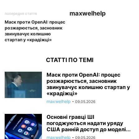
maxwelhelp
попередня стаття
Маск проти OpenAI: процес
розжарюється, засновник
звинувачує колишню
стартап у «крадіжці»
СТАТТІ ПО ТЕМІ
Маск проти OpenAI: процес
розжарюється, засновник
звинувачує колишню стартап у
«крадіжці»
maxwelhelp
-
09.05.2026
Основні гравці ШІ
погоджуються надати уряду
США ранній доступ до моделі...
maxwelhelp
-
09.05.2026