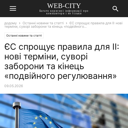
WEB-CITY
Багато корисної інформації про
компьютери і не тільки
додому
Останні новини та статті
ЄС спрощує правила для ІІ: нові
терміни, суворі заборони та кінець «подвійного...
Останні новини та статті
ЄС спрощує правила для ІІ:
нові терміни, суворі
заборони та кінець
«подвійного регулювання»
09.05.2026