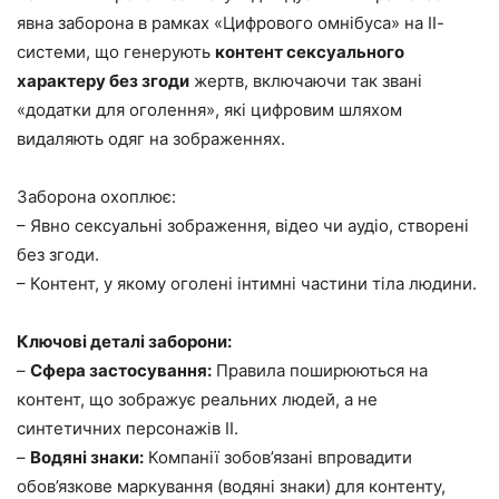
явна заборона в рамках «Цифрового омнібуса» на ІІ-
системи, що генерують
контент сексуального
характеру без згоди
жертв, включаючи так звані
«додатки для оголення», які цифровим шляхом
видаляють одяг на зображеннях.
Заборона охоплює:
– Явно сексуальні зображення, відео чи аудіо, створені
без згоди.
– Контент, у якому оголені інтимні частини тіла людини.
Ключові деталі заборони:
–
Сфера застосування:
Правила поширюються на
контент, що зображує реальних людей, а не
синтетичних персонажів ІІ.
–
Водяні знаки:
Компанії зобов’язані впровадити
обов’язкове маркування (водяні знаки) для контенту,