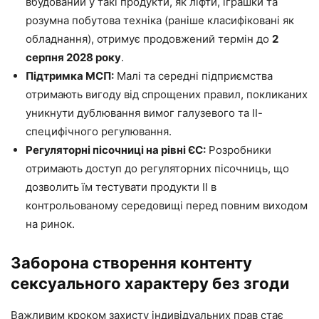
вбудований у такі продукти, як ліфти, іграшки та
розумна побутова техніка (раніше класифіковані як
обладнання), отримує продовжений термін до
2
серпня 2028 року
.
Підтримка МСП:
Малі та середні підприємства
отримають вигоду від спрощених правил, покликаних
уникнути дублювання вимог галузевого та ІІ-
специфічного регулювання.
Регуляторні пісочниці на рівні ЄС:
Розробники
отримають доступ до регуляторних пісочниць, що
дозволить їм тестувати продукти ІІ в
контрольованому середовищі перед повним виходом
на ринок.
Заборона створення контенту
сексуального характеру без згоди
Важливим кроком захисту індивідуальних прав стає