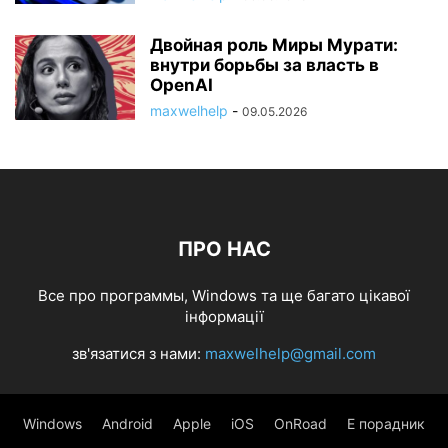
Двойная роль Миры Мурати:
внутри борьбы за власть в
OpenAI
maxwelhelp
-
09.05.2026
ПРО НАС
Все про программы, Windows та ще багато цікавої
інформації
зв'язатися з нами:
maxwelhelp@gmail.com
Windows
Android
Apple
iOS
OnRoad
Е порадник